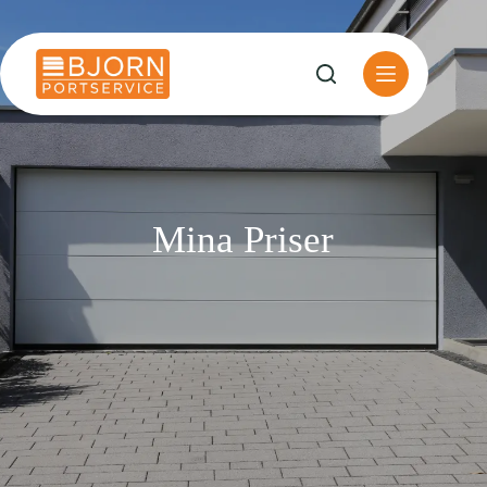
Ga
naar
de
inhoud
Mina Priser