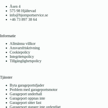
Åsen 4
575 98 Hjältevad
info@bjornportservice.se
+46 73 897 38 64
Informatie
Allmänna villkor
Ansvarsfriskrivning
Cookiepolicy
Integritetspolicy
Tillgänglighetspolicy
Tjänster
Byta garageportsfjader
Problem med garageportsmotor
Garageport underhall
Garageport oppnas inte
Garageport sitter fast
Garageport stanger inte ordentligt