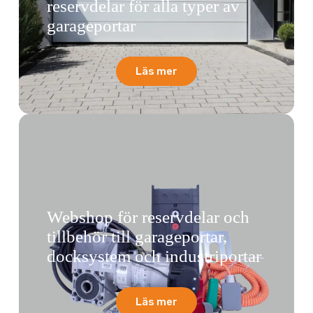
reservdelar för alla typer av
garageportar
Läs mer
Webshop för reservdelar och
tillbehör till garageportar,
docksystem och industriportar
Läs mer