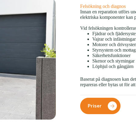
Felsökning och diagnos
Innan en reparation utförs u
elektriska komponenter kan p
Vid felsökningen kontrollera
Fjädrar och fjädersyst
Vajrar och infästningar
Motorer och drivsyste
Styrsystem och mottag
Säkerhetsfunktioner
Skenor och styrningar
Löphjul och gångjärn
Baserat på diagnosen kan det
repareras eller bytas ut för at
Priser