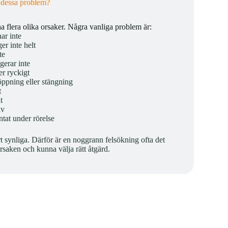
 dessa problem?
a flera olika orsaker. Några vanliga problem är:
ar inte
er inte helt
te
gerar inte
er ryckigt
öppning eller stängning
t
t
av
ntat under rörelse
rt synliga. Därför är en noggrann felsökning ofta det
 orsaken och kunna välja rätt åtgärd.