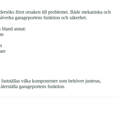
ndersöks först orsaken till problemet. Både mekaniska och
åverka garageportens funktion och säkerhet.
s bland annat:
em
m
are
 fastställas vilka komponenter som behöver justeras,
t återställa garageportens funktion.