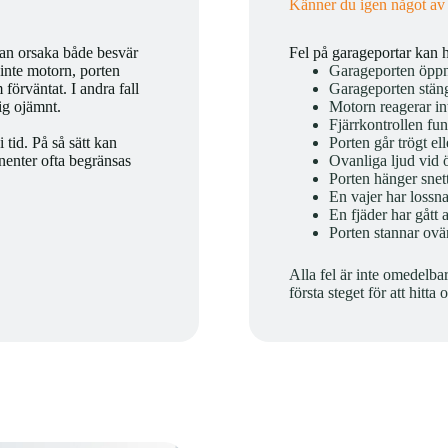
Känner du igen något av
kan orsaka både besvär
Fel på garageportar kan h
 inte motorn, porten
Garageporten öppn
 förväntat. I andra fall
Garageporten stäng
sig ojämnt.
Motorn reagerar in
Fjärrkontrollen fun
 tid. På så sätt kan
Porten går trögt ell
nenter ofta begränsas
Ovanliga ljud vid 
Porten hänger snet
En vajer har lossna
En fjäder har gått 
Porten stannar ovä
Alla fel är inte omedelba
första steget för att hitta