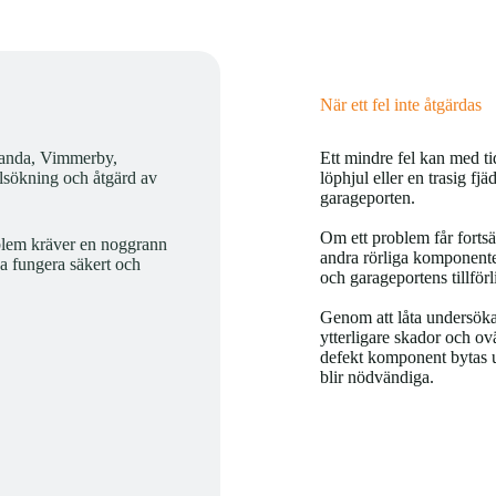
När ett fel inte åtgärdas
tlanda, Vimmerby,
Ett mindre fel kan med tid
lsökning och åtgärd av
löphjul eller en trasig fj
garageporten.
Om ett problem får fortsä
oblem kräver en noggrann
andra rörliga komponente
ka fungera säkert och
och garageportens tillförli
Genom att låta undersöka 
ytterligare skador och ov
defekt komponent bytas ut
blir nödvändiga.